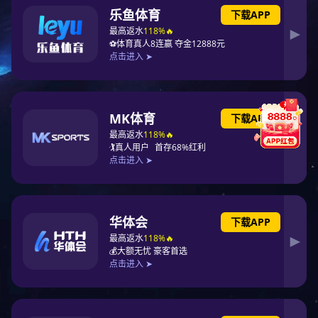
联系米兰体育
联系人：曹经理
手机：13700000286
公司地址：沈阳经济开发区
在线咨询
版权所有： 沈阳米兰体育 电线电缆有限公司 技术支持：